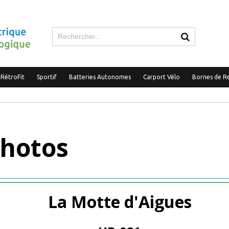
 RétroFit
Sportif
Batteries Autonomes
Carport Vélo
Bornes de R
Photos
La Motte d'Aigues