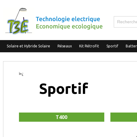
Solaire et Hybride Solaire
Réseaux
Kit RétroFit
Sportif
Batte
ï»¿
Sportif
T400